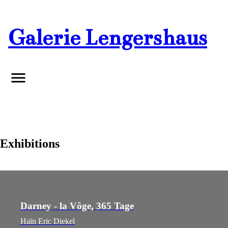
Galerie
Lengershaus
Exhibitions
Darney - la Vôge, 365 Tage
Haïn Eric Diekel